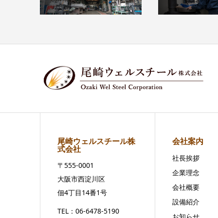
尾崎ウェルスチール株
会社案内
式会社
社長挨拶
〒555-0001
企業理念
大阪市西淀川区
会社概要
佃4丁目14番1号
設備紹介
TEL：06-6478-5190
お知らせ