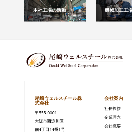
本社工場の活動
機械加工工
尾崎ウェルスチール株
会社案内
式会社
社長挨拶
〒555-0001
企業理念
大阪市西淀川区
会社概要
佃4丁目14番1号