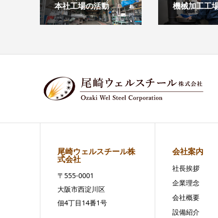
本社工場の活動
機械加工工
尾崎ウェルスチール株
会社案内
式会社
社長挨拶
〒555-0001
企業理念
大阪市西淀川区
会社概要
佃4丁目14番1号
設備紹介