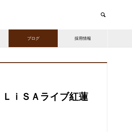

ブログ
採用情報
 ＬｉＳＡライブ紅蓮