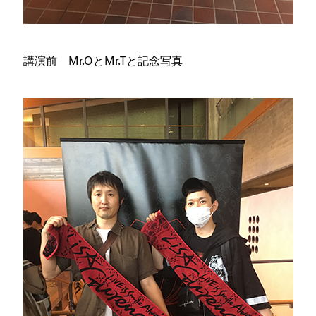
講演前 Mr.OとMr.Tと記念写真