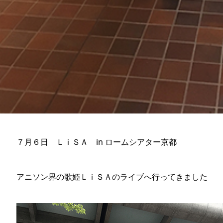
７月６日 ＬｉＳＡ in ロームシアター京都
アニソン界の歌姫ＬｉＳＡのライブへ行ってきました